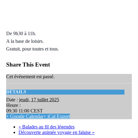
Sport en famille
jeudi, 17 juillet 2025 09:30
11:00
CEST
De 9h30 à 11h.
A la base de loisirs.
Gratuit, pour toutes et tous.
Share This Event
Cet évènement est passé.
DÉTAILS
Date :
jeudi, 17 juillet 2025
Heure :
09:30 11:00
CEST
+ Google Calendar
+ iCal Export
«
Balades au fil des légendes
Découverte animée voyage en falaise
»