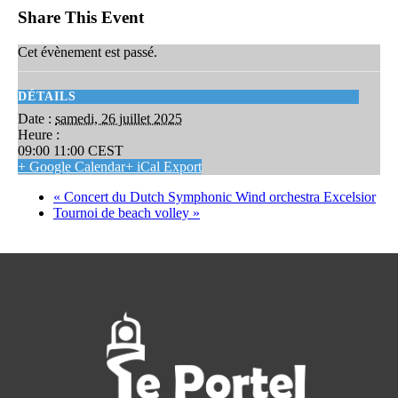
Share This Event
Cet évènement est passé.
DÉTAILS
Date :
samedi, 26 juillet 2025
Heure :
09:00 11:00
CEST
+ Google Calendar
+ iCal Export
«
Concert du Dutch Symphonic Wind orchestra Excelsior
Tournoi de beach volley
»