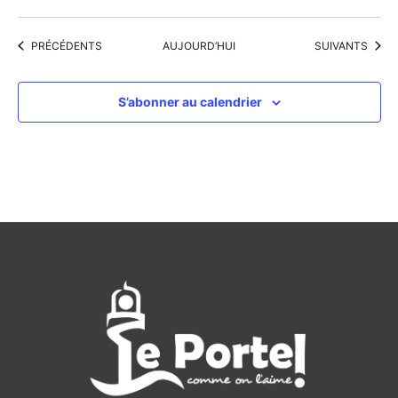
ÉVÈNEMENTS
ÉVÈNEMENTS
PRÉCÉDENTS
AUJOURD’HUI
SUIVANTS
S’abonner au calendrier