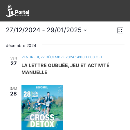
Évènements
Nav
Na
27/12/2024
 - 
29/01/2025
Liste
de
Sélectionnez
pa
une
décembre 2024
vu
con
date.
Év
VENDREDI, 27 DÉCEMBRE 2024 14:00
17:00
CET
VEN
27
LA LETTRE OUBLIÉE, JEU ET ACTIVITÉ
MANUELLE
SAM
28