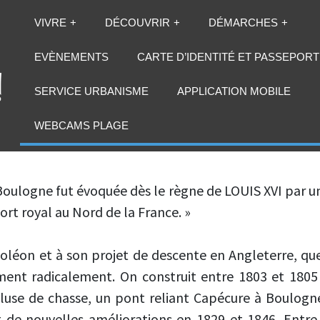
VIVRE
DÉCOUVRIR
DÉMARCHES
EVÈNEMENTS
CARTE D’IDENTITÉ ET PASSEPORT
SERVICE URBANISME
APPLICATION MOBILE
LA DIGUE CARNO
WEBCAMS PLAGE
 Boulogne fut évoquée dès le règne de LOUIS XVI par 
port royal au Nord de la France. »
oléon et à son projet de descente en Angleterre, qu
ment radicalement. On construit entre 1803 et 1805 
écluse de chasse, un pont reliant Capécure à Boulogn
it de nouvelles améliorations en 1829 et 1846. Entre