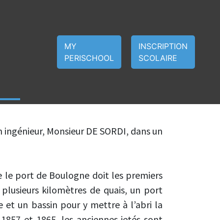
MY
INSCRIPTION
PERISCHOOL
SCOLAIRE
T
un ingénieur, Monsieur DE SORDI, dans un
e le port de Boulogne doit les premiers
plusieurs kilomètres de quais, un port
e et un bassin pour y mettre à l’abri la
 1857 et 1865, les anciennes jetés sont