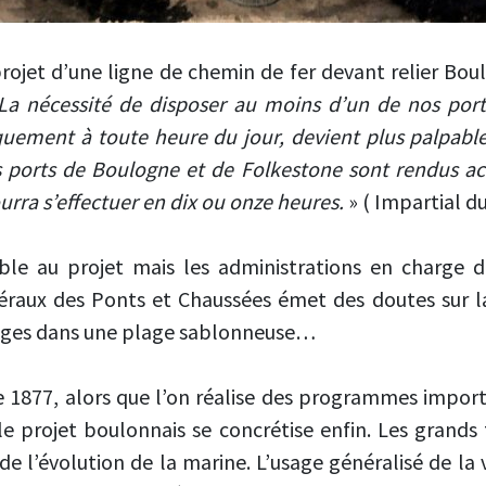
projet d’une ligne de chemin de fer devant relier Bou
La nécessité de disposer au moins d’un de nos por
ement à toute heure du jour, devient plus palpable s
es ports de Boulogne et de Folkestone sont rendus acc
pourra s’effectuer en dix ou onze heures.
» ( Impartial du
e au projet mais les administrations en charge du
aux des Ponts et Chaussées émet des doutes sur la 
gages dans une plage sablonneuse…
e 1877, alors que l’on réalise des programmes impor
le projet boulonnais se concrétise enfin. Les grand
 de l’évolution de la marine. L’usage généralisé de l