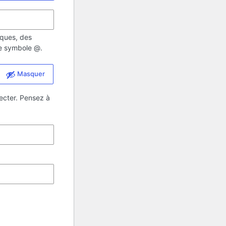
iques, des
 le symbole @.
Masquer
ecter. Pensez à