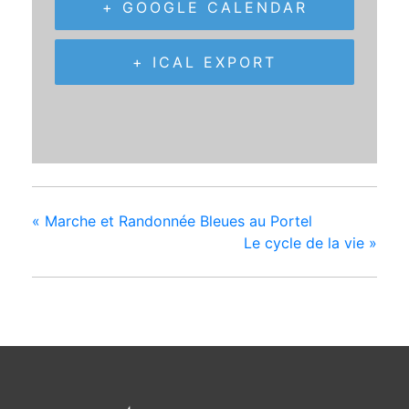
+ GOOGLE CALENDAR
+ ICAL EXPORT
«
Marche et Randonnée Bleues au Portel
Le cycle de la vie
»