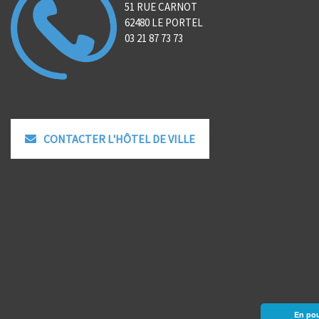
51 RUE CARNOT
62480 LE PORTEL
03 21 87 73 73
CONTACTER L'HÔTEL DE VILLE
En pou