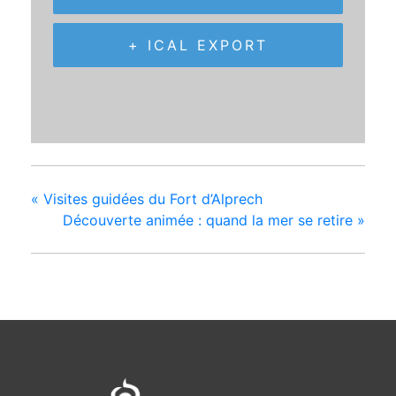
+ ICAL EXPORT
«
Visites guidées du Fort d’Alprech
Découverte animée : quand la mer se retire
»