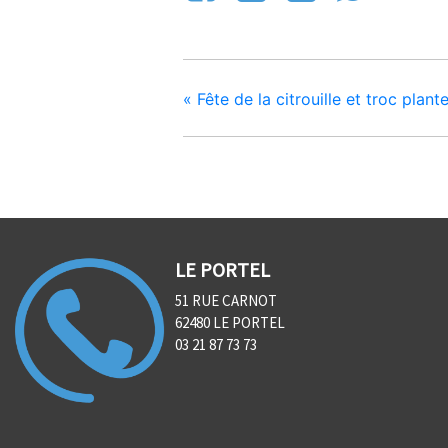
«
Fête de la citrouille et troc plant
LE PORTEL
51 RUE CARNOT
62480 LE PORTEL
03 21 87 73 73