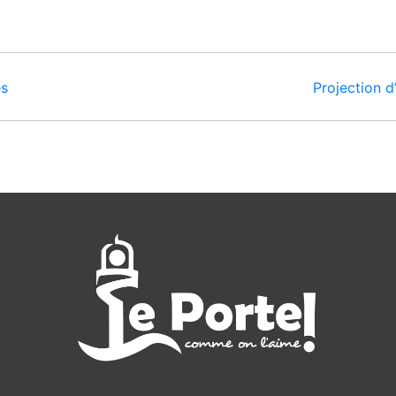
es
Projection d