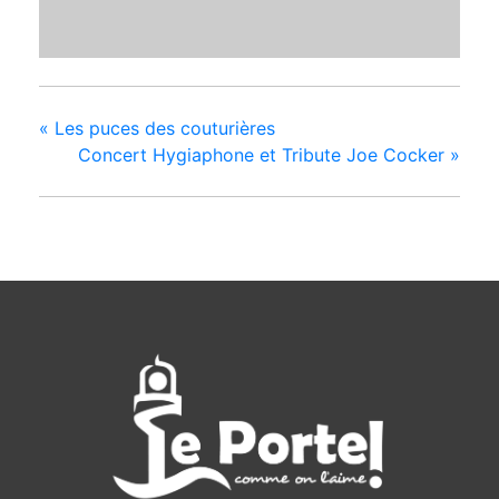
«
Les puces des couturières
Concert Hygiaphone et Tribute Joe Cocker
»