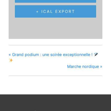
+ ICAL EXPORT
«
Grand podium : une soirée exceptionnelle !
Marche nordique
»