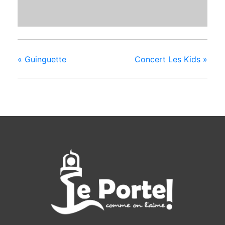
«
Guinguette
Concert Les Kids
»