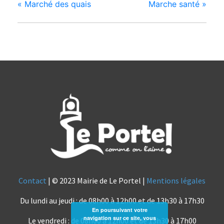
«
Marché des quais
Marche santé
»
Contact
| © 2023 Mairie de Le Portel |
Mentions légales
Du lundi au jeudi : de 08h00 à 12h00 et de 13h30 à 17h30
En poursuivant votre
navigation sur ce site, vous
Le vendredi : de 08h00 à 12h00 et de 13h30 à 17h00