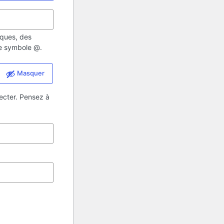
iques, des
 le symbole @.
Masquer
ecter. Pensez à