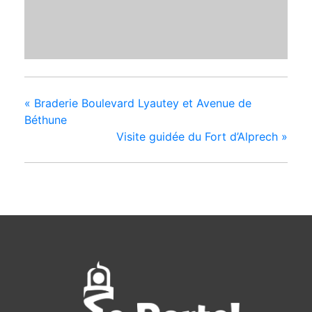
«
Braderie Boulevard Lyautey et Avenue de
Béthune
Visite guidée du Fort d’Alprech
»