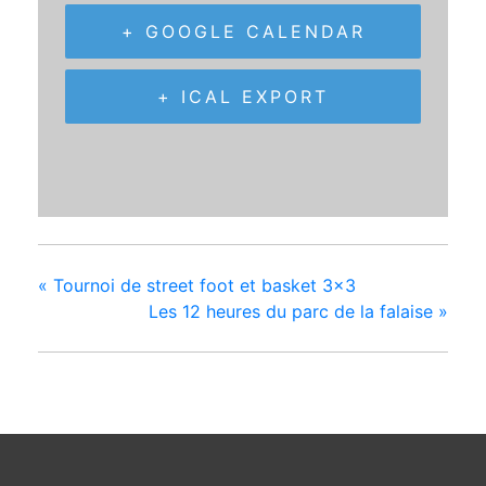
+ GOOGLE CALENDAR
+ ICAL EXPORT
«
Tournoi de street foot et basket 3×3
Les 12 heures du parc de la falaise
»