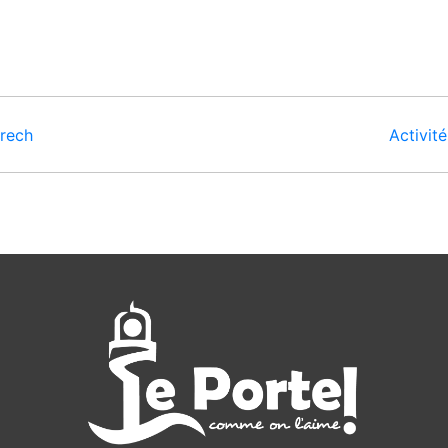
prech
Activit