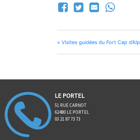
«
Visites guidées du Fort Cap d’Al
LE PORTEL
51 RUE CARNOT
62480 LE PORTEL
03 21 87 73 73