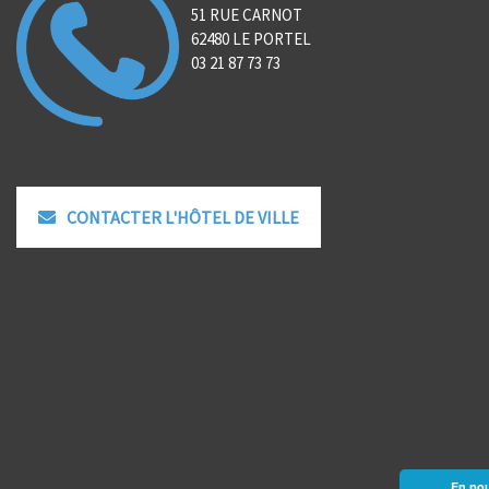
51 RUE CARNOT
62480 LE PORTEL
03 21 87 73 73
CONTACTER L'HÔTEL DE VILLE
En pou