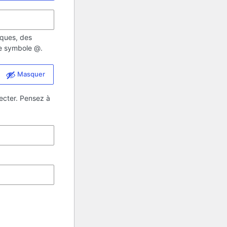
iques, des
 le symbole @.
Masquer
ecter. Pensez à