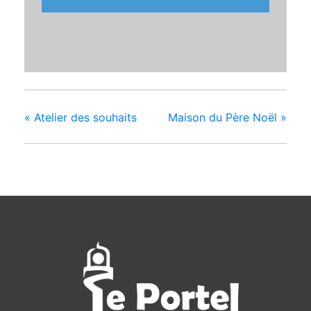
«
Atelier des souhaits
Maison du Père Noël
»