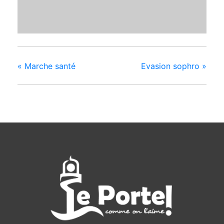
«
Marche santé
Evasion sophro
»