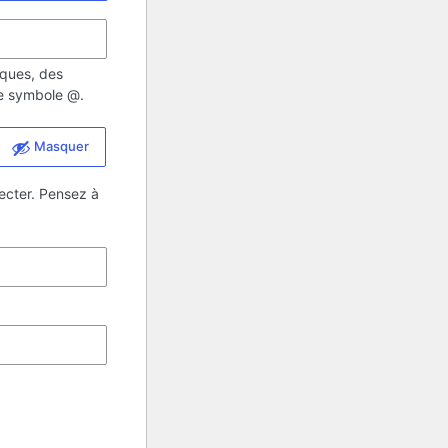
iques, des
 le symbole @.
Masquer
ecter. Pensez à