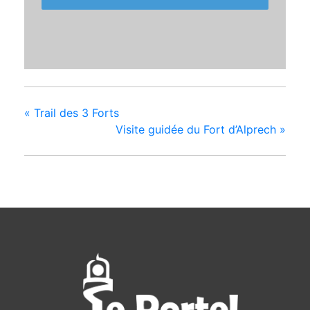
«
Trail des 3 Forts
Visite guidée du Fort d’Alprech
»