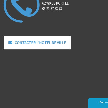
62480 LE PORTEL
03 21 87 73 73
CONTACTER L'HÔTEL DE VILLE
En pou