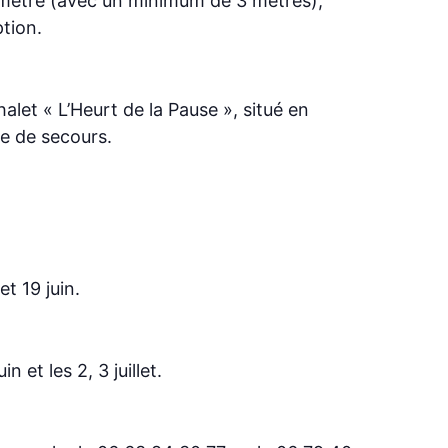
e mètre (avec un minimum de 3 mètres),
ption.
halet « L’Heurt de la Pause », situé en
e de secours.
et 19 juin.
in et les 2, 3 juillet.