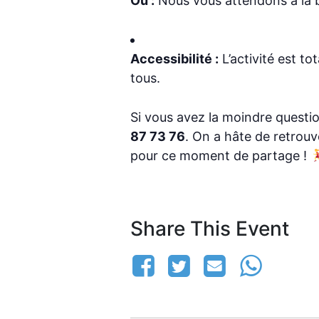
Où :
Nous vous attendons à la ba
Accessibilité :
L’activité est to
tous.
Si vous avez la moindre questi
87 73 76
. On a hâte de retrouve
pour ce moment de partage !
Share This Event