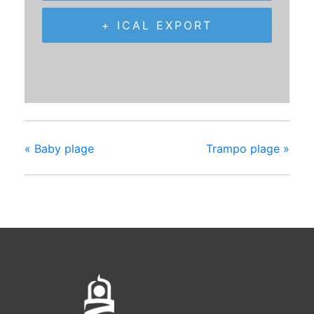
+ ICAL EXPORT
«
Baby plage
Trampo plage
»