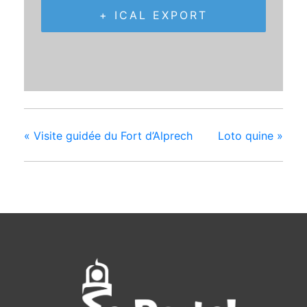
+ ICAL EXPORT
«
Visite guidée du Fort d’Alprech
Loto quine
»