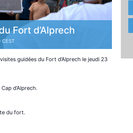
du Fort d’Alprech
0
CEST
 visites guidées du Fort d’Alprech le jeudi 23
 Cap d’Alprech.
e du fort.