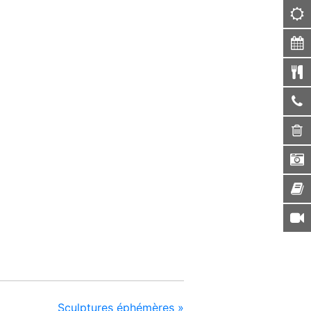
Sculptures éphémères
»