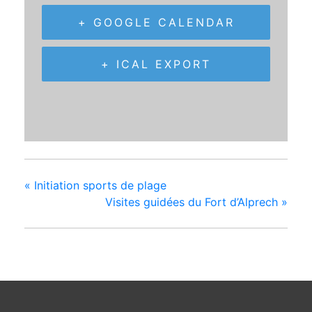
+ GOOGLE CALENDAR
+ ICAL EXPORT
«
Initiation sports de plage
Visites guidées du Fort d’Alprech
»