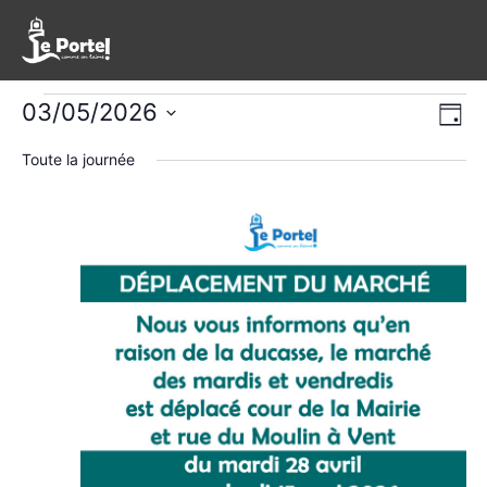
Évènements
Nav
Na
03/05/2026
Jour
de
Sélectionnez
pa
for
Toute la journée
une
vu
con
date.
dimanche,
Év
3
mai
2026