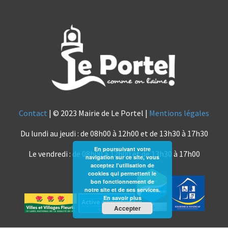
Contact
| © 2023 Mairie de Le Portel |
Mentions légales
Du lundi au jeudi : de 08h00 à 12h00 et de 13h30 à 17h30
En poursuivant votre
Le vendredi : de 08h00 à 12h00 et de 13h30 à 17h00
navigation sur ce site, vous
acceptez l'utilisation de
cookies qui permettent le
bon fonctionnement de
notre site et de ses services.
En savoir plus
Accepter