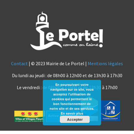
Contact
| © 2023 Mairie de Le Portel |
Mentions légales
Du lundi au jeudi : de 08h00 à 12h00 et de 13h30 à 17h30
En poursuivant votre
Le vendredi : de 08h00 à 12h00 et de 13h30 à 17h00
navigation sur ce site, vous
acceptez l'utilisation de
cookies qui permettent le
bon fonctionnement de
notre site et de ses services.
En savoir plus
Accepter