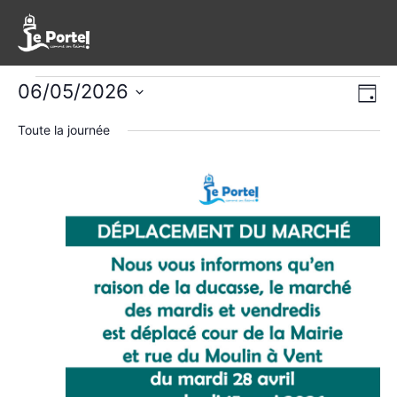
Évènements
Nav
Na
06/05/2026
Jour
de
Sélectionnez
pa
for
Toute la journée
une
vu
con
date.
mercredi,
Év
6
mai
2026