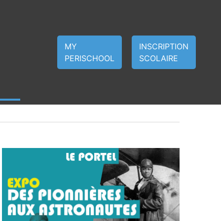
MY
INSCRIPTION
PERISCHOOL
SCOLAIRE
Navigat
Navigat
Jour
de
par
vues
consult
Évènem