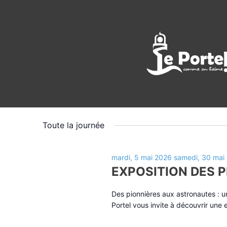
Évènements
vendredi, 2
AUJOURD’HUI
Sélectionnez
for
une
Toute la journée
date.
vendredi,
mardi, 5 mai 2026
samedi, 30 mai
29
EXPOSITION DES 
mai
Des pionnières aux astronautes : un 
Portel vous invite à découvrir une
2026