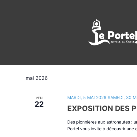
Évènements
vendredi, 2
AUJOURD’HUI
Sélectionnez
une
mai 2026
date.
MARDI, 5 MAI 2026
SAMEDI, 30 M
VEN
22
EXPOSITION DES 
Des pionnières aux astronautes : un 
Portel vous invite à découvrir une