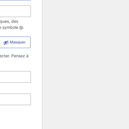
iques, des
 le symbole @.
Masquer
ecter. Pensez à