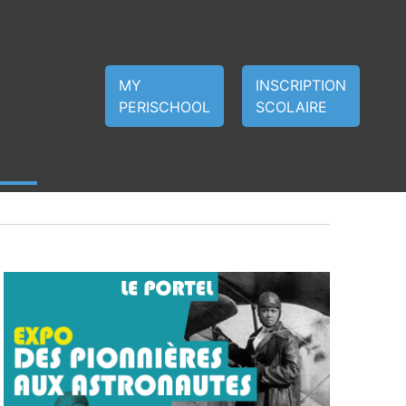
MY
INSCRIPTION
PERISCHOOL
SCOLAIRE
Navigat
Navigat
Jour
de
par
vues
consult
Évènem