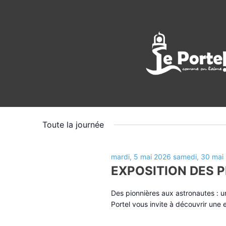
Évènements
mercredi, 2
AUJOURD’HUI
Sélectionnez
for
une
Toute la journée
date.
mercredi,
mardi, 5 mai 2026
samedi, 30 mai
20
EXPOSITION DES 
mai
Des pionnières aux astronautes : un 
Portel vous invite à découvrir une
2026