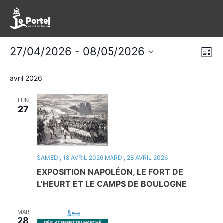
Évènements
Nav
Na
27/04/2026
 - 
08/05/2026
Liste
de
Sélectionnez
pa
une
avril 2026
vu
con
date.
Év
LUN
27
SAMEDI, 18 AVRIL 2026
MARDI, 28 AVRIL 2026
EXPOSITION NAPOLÉON, LE FORT DE
L’HEURT ET LE CAMPS DE BOULOGNE
MAR
28