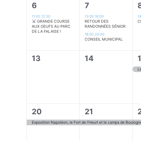
1
2
1
6
7
évènement,
évènements,
11:00
12:30
13:30
16:00
1
GRANDE COURSE
RETOUR DES
C
AUX OEUFS AU PARC
RANDONNÉES SÉNIOR
DE LA FALAISE !
18:00
20:00
CONSEIL MUNICIPAL
0
0
1
13
14
évènement,
évènement,
Le
1
1
1
20
21
évènement,
évènement,
Exposition Napoléon, le Fort de l’Heurt et le camps de Boulogn