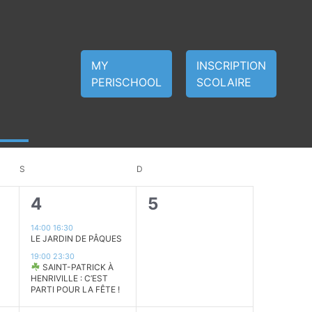
MY
INSCRIPTION
PERISCHOOL
SCOLAIRE
Navigat
Navigat
Mois
de
par
vues
S
SAMEDI
D
DIMANCHE
consult
Évènem
2
0
4
5
,
évènements,
évènement,
14:00
16:30
LE JARDIN DE PÂQUES
19:00
23:30
SAINT-PATRICK À
HENRIVILLE : C’EST
PARTI POUR LA FÊTE !