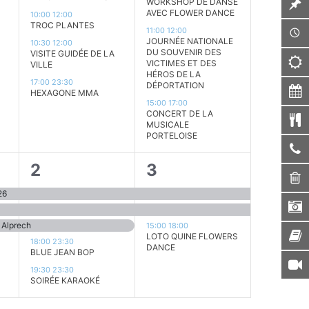
WORKSHOP DE DANSE
AVEC FLOWER DANCE
10:00
12:00
TROC PLANTES
11:00
12:00
JOURNÉE NATIONALE
10:30
12:00
DU SOUVENIR DES
VISITE GUIDÉE DE LA
VICTIMES ET DES
VILLE
HÉROS DE LA
17:00
23:30
DÉPORTATION
HEXAGONE MMA
15:00
17:00
CONCERT DE LA
MUSICALE
PORTELOISE
5
3
2
3
s,
évènements,
évènements,
26
 Alprech
15:00
18:00
LOTO QUINE FLOWERS
18:00
23:30
DANCE
BLUE JEAN BOP
19:30
23:30
SOIRÉE KARAOKÉ