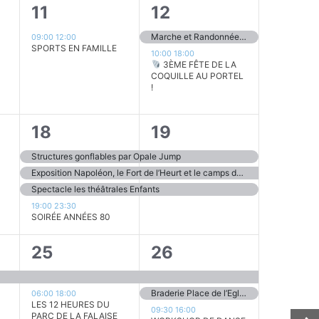
1
2
11
12
,
évènement,
évènements,
Marche et Randonnée Bleues au Portel
09:00
12:00
SPORTS EN FAMILLE
10:00
18:00
3ÈME FÊTE DE LA
COQUILLE AU PORTEL
!
4
3
18
19
,
évènements,
évènements,
Structures gonflables par Opale Jump
Exposition Napoléon, le Fort de l’Heurt et le camps de Boulogne
Spectacle les théâtrales Enfants
19:00
23:30
SOIRÉE ANNÉES 80
5
5
25
26
s,
évènements,
évènements,
Braderie Place de l’Eglise
06:00
18:00
LES 12 HEURES DU
09:30
16:00
PARC DE LA FALAISE