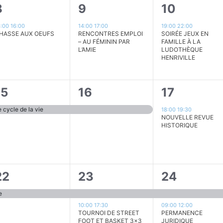
1
1
8
9
10
évènement,
évènement,
évènement
4:00
16:00
14:00
17:00
19:00
22:00
HASSE AUX OEUFS
RENCONTRES EMPLOI
SOIRÉE JEUX EN
– AU FÉMININ PAR
FAMILLE À LA
L’AMIE
LUDOTHÈQUE
HENRIVILLE
1
1
15
16
17
évènement,
évènement,
évènement
 cycle de la vie
18:00
19:30
NOUVELLE REVUE
HISTORIQUE
2
2
22
23
24
évènement,
évènements,
évènement
e
10:00
17:30
09:00
12:00
TOURNOI DE STREET
PERMANENCE
FOOT ET BASKET 3×3
JURIDIQUE