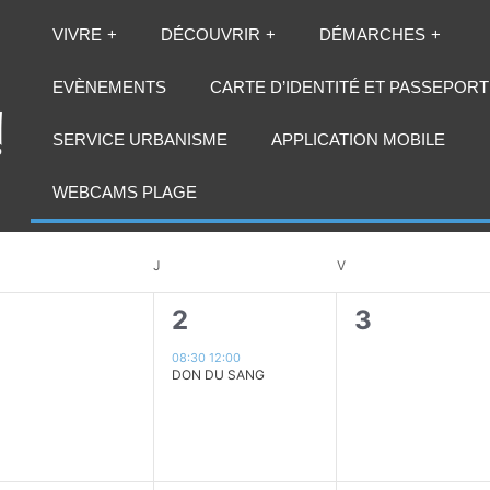
VIVRE
DÉCOUVRIR
DÉMARCHES
EVÈNEMENTS
CARTE D’IDENTITÉ ET PASSEPORT
SERVICE URBANISME
APPLICATION MOBILE
vril 2026
WEBCAMS PLAGE
RCREDI
J
JEUDI
V
VENDREDI
0
1
0
1
2
3
évènement,
évènement,
évènement
08:30
12:00
DON DU SANG