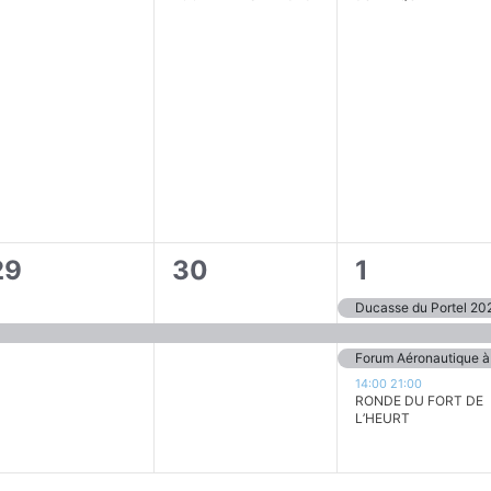
1
4
29
30
1
évènement,
évènement,
évènement
Ducasse du Portel 20
Forum Aéronautique à
14:00
21:00
RONDE DU FORT DE
L’HEURT