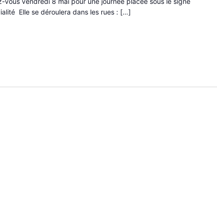
z-vous vendredi 8 mai pour une journée placée sous le signe
alité Elle se déroulera dans les rues : […]