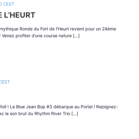
0
CEST
 L’HEURT
a mythique Ronde du Fort de l’Heurt revient pour un 24ème
 ! Venez profiter d’une course nature […]
CEST
Roll ! Le Blue Jean Bop #3 débarque au Portel ! Rejoignez-
ec le son brut du Rhythm River Trio […]