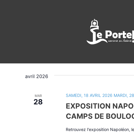
Évènements
mardi, 28 a
AUJOURD’HUI
Sélectionnez
une
avril 2026
date.
SAMEDI, 18 AVRIL 2026
MARDI, 28
MAR
28
EXPOSITION NAPOL
CAMPS DE BOULO
Retrouvez l'exposition Napoléon, le