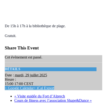
Action de prévention solaire
mardi, 29 juillet 2025 15:00
17:00
CEST
De 15h à 17h à la bibliothèque de plage.
Gratuit.
Share This Event
Cet évènement est passé.
DÉTAILS
Date :
mardi, 29 juillet 2025
Heure :
15:00 17:00
CEST
+ Google Calendar
+ iCal Export
«
Visite guidée du Fort d’Alprech
Cours de fitness avec l’association Shape&Dance
»