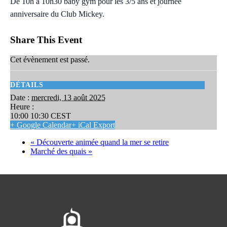
De 10h à 10h30 baby gym pour les 3/5 ans et journée
anniversaire du Club Mickey.
Share This Event
Cet évènement est passé.
DÉTAILS
Date :
mercredi, 13 août 2025
Heure :
10:00 10:30
CEST
+ Google Calendar
+ iCal Export
«
Découverte animée quand la mer se retire
Marché des quais
»