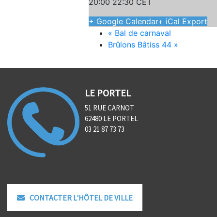
20:00 22:30
CET
+ Google Calendar
+ iCal Export
«
Bal de carnaval
Brûlons Bâtiss 44
»
LE PORTEL
51 RUE CARNOT
62480 LE PORTEL
03 21 87 73 73
CONTACTER L'HÔTEL DE VILLE