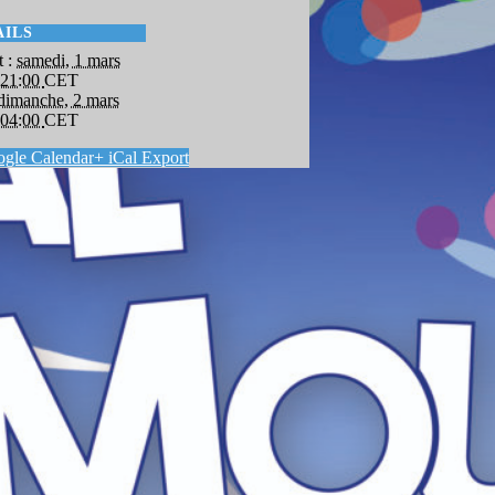
AILS
 :
samedi, 1 mars
 21:00
CET
dimanche, 2 mars
 04:00
CET
gle Calendar
+ iCal Export