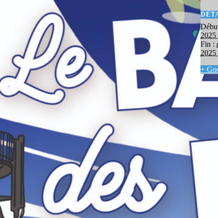
DÉT
Début
2025
Fin :
2025
+ Goo