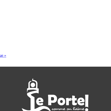
que
»