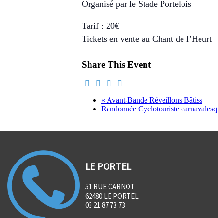
Organisé par le Stade Portelois
Tarif : 20€
Tickets en vente au Chant de l’Heurt
Share This Event
«
Avant-Bande Réveillons Bâtiss
Randonnée Cyclotouriste carnavales
LE PORTEL
51 RUE CARNOT
62480 LE PORTEL
03 21 87 73 73