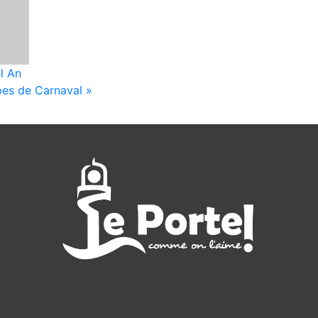
l An
upes de Carnaval
»