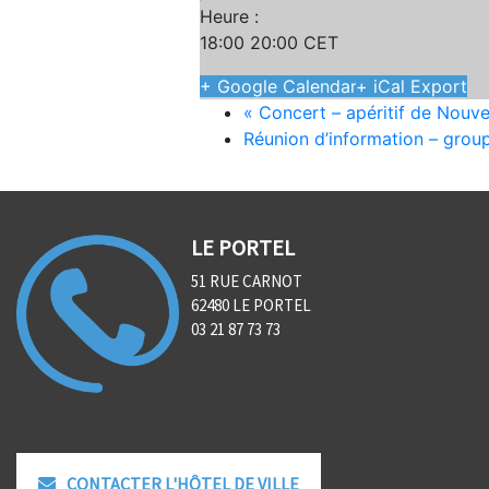
Heure :
18:00 20:00
CET
+ Google Calendar
+ iCal Export
«
Concert – apéritif de Nouve
Réunion d’information – gro
LE PORTEL
51 RUE CARNOT
62480 LE PORTEL
03 21 87 73 73
CONTACTER L'HÔTEL DE VILLE