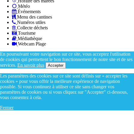
Horaire des marées
Météo
Événements
Menu des cantines
Numéros utiles
Collecte déchets
Tourisme
Médiathèque
Webcam Plage
En poursuivant votre navigation sur ce site, vous acceptez l'utilisation
de cookies qui permettent le bon fonctionnement de notre site et de ses
services.
En savoir plus
Accepter
Les paramètres des cookies sur ce site sont définis sur « accepter les
cookies » pour vous offrir la meilleure expérience de navigation
possible. Si vous continuez à utiliser ce site sans changer vos
paramètres de cookies ou si vous cliquez sur "Accepter" ci-dessous,
vous consentez à cela.
Fermer