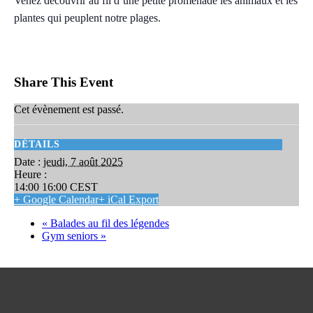
Venez découvrir au fil d’une petite promenade les animaux et les
plantes qui peuplent notre plages.
Share This Event
Cet évènement est passé.
DÉTAILS
Date :
jeudi, 7 août 2025
Heure :
14:00 16:00
CEST
+ Google Calendar
+ iCal Export
«
Balades au fil des légendes
Gym seniors
»