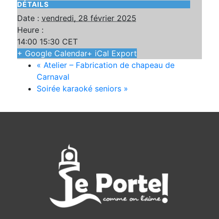
DÉTAILS
Date :
vendredi, 28 février 2025
Heure :
14:00 15:30
CET
+ Google Calendar
+ iCal Export
«
Atelier – Fabrication de chapeau de
Carnaval
Soirée karaoké seniors
»