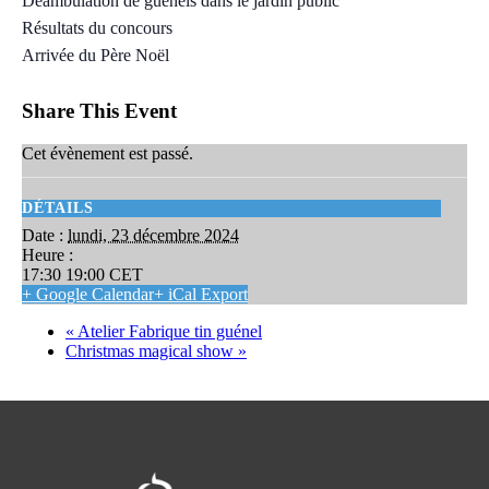
Déambulation de guénels dans le jardin public
Résultats du concours
Arrivée du Père Noël
Share This Event
Cet évènement est passé.
DÉTAILS
Date :
lundi, 23 décembre 2024
Heure :
17:30 19:00
CET
+ Google Calendar
+ iCal Export
«
Atelier Fabrique tin guénel
Christmas magical show
»