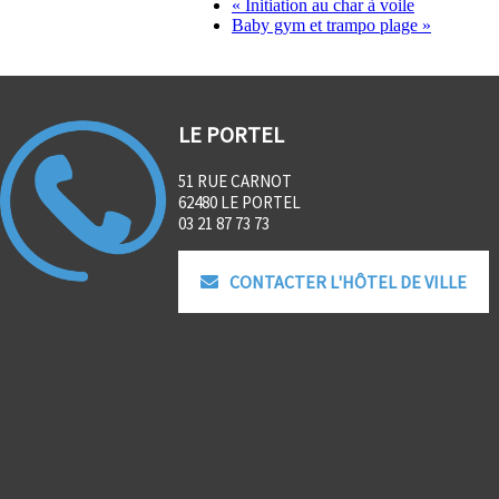
«
Initiation au char à voile
Baby gym et trampo plage
»
LE PORTEL
51 RUE CARNOT
62480 LE PORTEL
03 21 87 73 73
CONTACTER L'HÔTEL DE VILLE