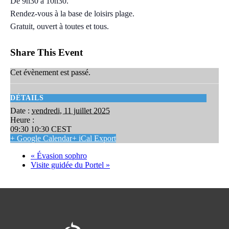
De 9h30 à 10h30.
Rendez-vous à la base de loisirs plage.
Gratuit, ouvert à toutes et tous.
Share This Event
Cet évènement est passé.
DÉTAILS
Date :
vendredi, 11 juillet 2025
Heure :
09:30 10:30
CEST
+ Google Calendar
+ iCal Export
«
Évasion sophro
Visite guidée du Portel
»