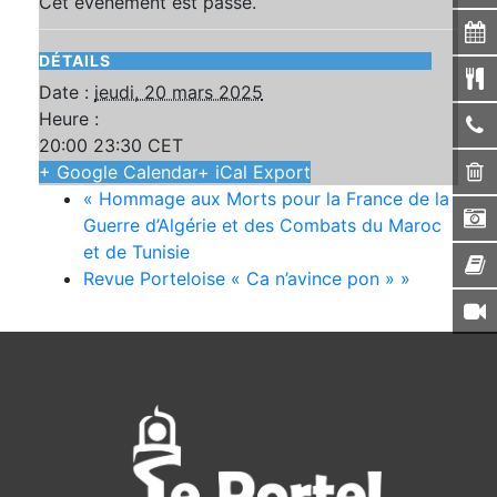
Cet évènement est passé.
DÉTAILS
Date :
jeudi, 20 mars 2025
Heure :
20:00 23:30
CET
+ Google Calendar
+ iCal Export
«
Hommage aux Morts pour la France de la
Guerre d’Algérie et des Combats du Maroc
et de Tunisie
Revue Porteloise « Ca n’avince pon »
»